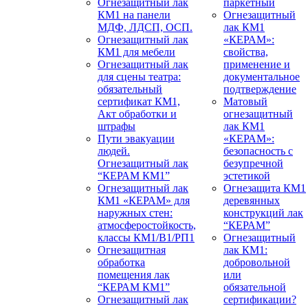
Огнезащитный лак
паркетный
КМ1 на панели
Огнезащитный
МДФ, ЛДСП, ОСП.
лак КМ1
Огнезащитный лак
«КЕРАМ»:
КМ1 для мебели
свойства,
Огнезащитный лак
применение и
для сцены театра:
документальное
обязательный
подтверждение
сертификат КМ1,
Матовый
Акт обработки и
огнезащитный
штрафы
лак КМ1
Пути эвакуации
«КЕРАМ»:
людей.
безопасность с
Огнезащитный лак
безупречной
“КЕРАМ КМ1”
эстетикой
Огнезащитный лак
Огнезащита КМ1
КМ1 «КЕРАМ» для
деревянных
наружных стен:
конструкций лак
атмосферостойкость,
“КЕРАМ”
классы КМ1/В1/РП1
Огнезащитный
Огнезащитная
лак КМ1:
обработка
добровольной
помещения лак
или
“КЕРАМ КМ1”
обязательной
Огнезащитный лак
сертификации?