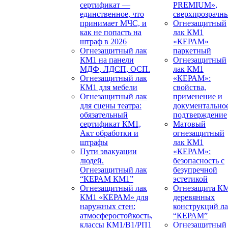
сертификат —
PREMIUM»,
единственное, что
сверхпрозрачн
принимает МЧС, и
Огнезащитный
как не попасть на
лак КМ1
штраф в 2026
«КЕРАМ»
Огнезащитный лак
паркетный
КМ1 на панели
Огнезащитный
МДФ, ЛДСП, ОСП.
лак КМ1
Огнезащитный лак
«КЕРАМ»:
КМ1 для мебели
свойства,
Огнезащитный лак
применение и
для сцены театра:
документально
обязательный
подтверждение
сертификат КМ1,
Матовый
Акт обработки и
огнезащитный
штрафы
лак КМ1
Пути эвакуации
«КЕРАМ»:
людей.
безопасность с
Огнезащитный лак
безупречной
“КЕРАМ КМ1”
эстетикой
Огнезащитный лак
Огнезащита К
КМ1 «КЕРАМ» для
деревянных
наружных стен:
конструкций л
атмосферостойкость,
“КЕРАМ”
классы КМ1/В1/РП1
Огнезащитный