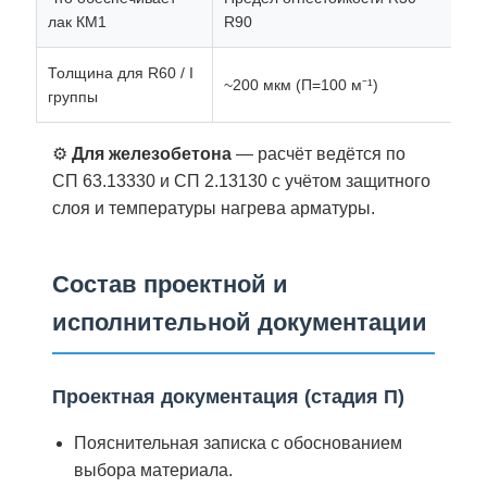
I
лак КМ1
R90
Толщина для R60 / I
~200 мкм (Π=100 м⁻¹)
3 
группы
⚙️
Для железобетона
— расчёт ведётся по
СП 63.13330 и СП 2.13130 с учётом защитного
слоя и температуры нагрева арматуры.
Состав проектной и
исполнительной документации
Проектная документация (стадия П)
Пояснительная записка с обоснованием
выбора материала.