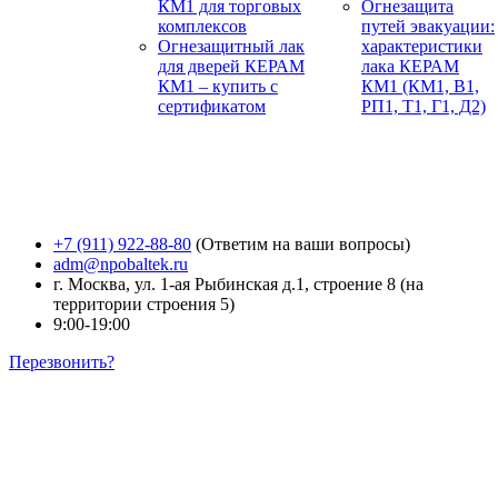
КМ1 для торговых
Огнезащита
комплексов
путей эвакуации:
Огнезащитный лак
характеристики
для дверей КЕРАМ
лака КЕРАМ
КМ1 – купить с
КМ1 (КМ1, В1,
сертификатом
РП1, Т1, Г1, Д2)
+7 (911) 922-88-80
(Ответим на ваши вопросы)
adm@npobaltek.ru
г. Москва, ул. 1-ая Рыбинская д.1, строение 8 (на
территории строения 5)
9:00-19:00
Перезвонить?