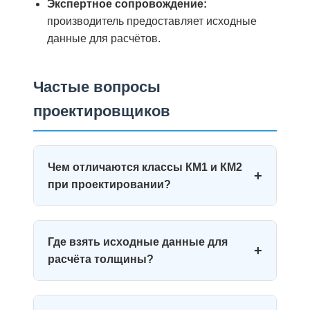
Экспертное сопровождение:
производитель предоставляет исходные
данные для расчётов.
Частые вопросы
проектировщиков
Чем отличаются классы КМ1 и КМ2
+
при проектировании?
КМ1 — высший класс, обязателен для
Где взять исходные данные для
путей эвакуации, холлов, лестничных
+
расчёта толщины?
клеток (СП 1.13130). КМ2 допускается
для полов и второстепенных зон.
Подробнее:
КМ2 класс
и
КМ5 класс
.
Производитель предоставляет таблицы