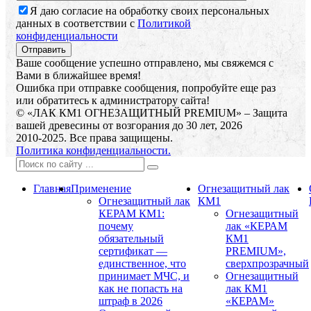
Я даю согласие на обработку своих персональных
данных в соответствии с
Политикой
конфиденциальности
Ваше сообщение успешно отправлено, мы свяжемся с
Вами в ближайшее время!
Ошибка при отправке сообщения, попробуйте еще раз
или обратитесь к администратору сайта!
© «ЛАК КМ1 ОГНЕЗАЩИТНЫЙ PREMIUM» – Защита
вашей древесины от возгорания до 30 лет, 2026
2010-2025. Все права защищены.
Политика конфиденциальности.
Главная
Применение
Огнезащитный лак
Огнезащитный лак
КМ1
КЕРАМ КМ1:
Огнезащитный
почему
лак «КЕРАМ
обязательный
КМ1
сертификат —
PREMIUM»,
единственное, что
сверхпрозрачный
принимает МЧС, и
Огнезащитный
как не попасть на
лак КМ1
штраф в 2026
«КЕРАМ»