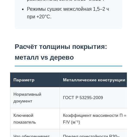
Режимы сушки: межслойная 1,5–2 ч
при +20°C.
Расчёт толщины покрытия:
металл vs дерево
Параметр
Металлические конструкции
Д
Нормативный
ГОСТ Р 53295-2009
Г
документ
Ключевой
Коэффициент массивности Π =
Г
показатель
F/V (м⁻¹)
эф
Что обеспечивает
Предел огнестойкости R30–