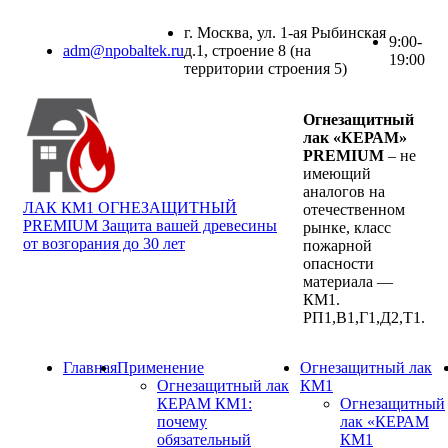
г. Москва, ул. 1-ая Рыбинская
9:00-
adm@npobaltek.ru
д.1, строение 8 (на
19:00
территории строения 5)
Огнезащитный
лак «КЕРАМ»
PREMIUM
– не
имеющий
аналогов на
ЛАК КМ1 ОГНЕЗАЩИТНЫЙ
отечественном
PREMIUM
Защита вашей древесины
рынке, класс
от возгорания до 30 лет
пожарной
опасности
материала —
КМ1.
РП1,В1,Г1,Д2,Т1.
Главная
Применение
Огнезащитный лак
Огнезащитный лак
КМ1
КЕРАМ КМ1:
Огнезащитный
почему
лак «КЕРАМ
обязательный
КМ1