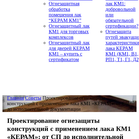
Огнезащитная
лак КМ1:
обработка
добровольной
помещения лак
или
“КЕРАМ КМ1”
обязательной
Огнезащитный лак
сертификации?
КМ1 для торговых
Огнезащита
комплексов
путей эвакуаци
Огнезащитный лак
характеристик
для дверей КЕРАМ
лака КЕРАМ
КМ1 – купить с
КМ1 (КМ1, В1,
сертификатом
РП1, Т1, Г1, Д2
Главная
Советы
Проектирование огнезащиты
конструкций с применением лака КМ1 «КЕРАМ»: от СП
до исполнительной документации
Проектирование огнезащиты
конструкций с применением лака КМ1
«КЕРАМ»: от СП до исполнительной