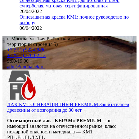
Огнезащитная краска КМ1 для потолка и стен:
супербелая, матовая, сертифицированная
20/04/2022
Огнезащитная краска КМ1: полное руководство по
выбору
06/04/2022
г. Москва, ул. 1-ая Рыбинская д.1, строение 8 (на
территории строения 5)
+7 (911) 922-88-80
+7 (911) 776-02-12
9:00-19:00
adm@npobaltek.ru
ЛАК КМ1 ОГНЕЗАЩИТНЫЙ PREMIUM
Защита вашей
древесины от возгорания до 30 лет
Огнезащитный лак «КЕРАМ» PREMIUM
– не
имеющий аналогов на отечественном рынке, класс
пожарной опасности материала — КМ1.
РП1,В1,Г1,Д2,Т1.