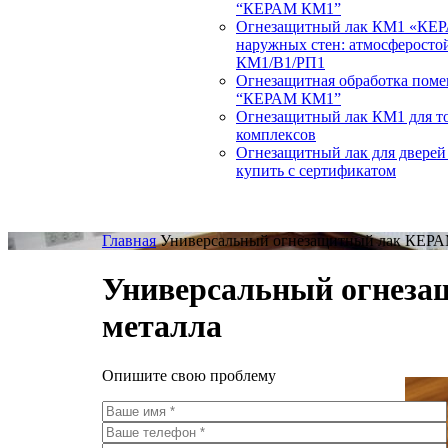
“КЕРАМ КМ1”
Огнезащитный лак КМ1 «КЕР
наружных стен: атмосферостой
КМ1/В1/РП1
Огнезащитная обработка поме
“КЕРАМ КМ1”
Огнезащитный лак КМ1 для т
комплексов
Огнезащитный лак для двере
купить с сертификатом
Главная
Универсальный огнезащитный лак КЕРАМ
Универсальный огнеза
металла
Опишите свою проблему