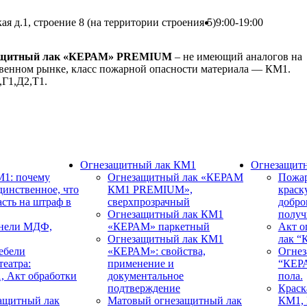
кая д.1, строение 8 (на территории строения 5)
9:00-19:00
ащитный лак «КЕРАМ» PREMIUM
– не имеющий аналогов на
твенном рынке, класс пожарной опасности материала — КМ1.
Г1,Д2,Т1.
Огнезащитный лак КМ1
Огнезащитн
1: почему
Огнезащитный лак «КЕРАМ
Пожар
динственное, что
КМ1 PREMIUM»,
краск
сть на штраф в
сверхпрозрачный
добро
Огнезащитный лак КМ1
получ
анели МДФ,
«КЕРАМ» паркетный
Акт о
Огнезащитный лак КМ1
лак 
ебели
«КЕРАМ»: свойства,
Огнез
еатра:
применение и
“КЕРА
, Акт обработки
документальное
пола.
подтверждение
Краск
защитный лак
Матовый огнезащитный лак
КМ1,