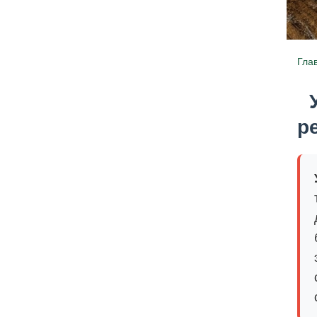
Гла
р