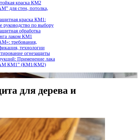
тойкая краска КМ2
М” для стен, потолка,
ащитная краска КМ1:
е руководство по выбору
ащитная обработка
нга лаком КМ1
М»: требования,
фикация, технологии
тирование огнезащиты
рукций: Применение лака
АМ КМ1” (КМ1/КМ2)
та для дерева и