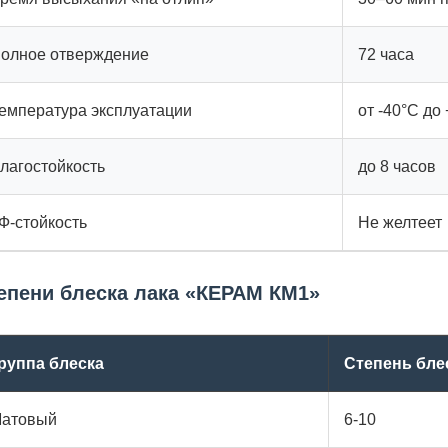
олное отверждение
72 часа
емпература эксплуатации
от -40°C до
лагостойкость
до 8 часов
Ф-стойкость
Не желтеет
епени блеска лака «КЕРАМ КМ1»
руппа блеска
Степень бле
атовый
6-10