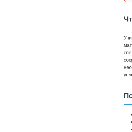
Чт
Уни
мат
спе
сок
нео
усл
По