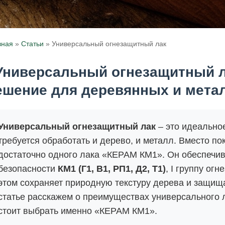
вная
»
Статьи
»
Универсальный огнезащитный лак
Универсальный огнезащитный л
ешение для деревянных и мета
Универсальный огнезащитный лак
– это идеальное
требуется обработать и дерево, и металл. Вместо по
достаточно одного лака «КЕРАМ КМ1». Он обеспечи
безопасности
КМ1 (Г1, В1, РП1, Д2, Т1)
, I группу ог
этом сохраняет природную текстуру дерева и защища
статье расскажем о преимуществах универсального л
стоит выбрать именно «КЕРАМ КМ1».