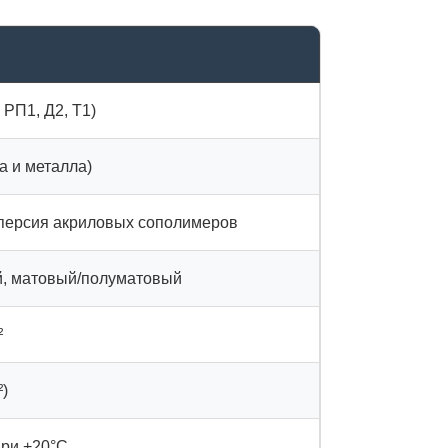
 РП1, Д2, Т1)
ва и металла)
персия акриловых сополимеров
, матовый/полуматовый
²
²)
при +20°C