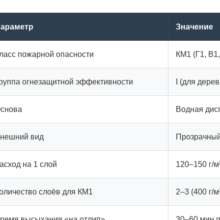
араметр
Значение
ласс пожарной опасности
КМ1 (Г1, В1,
руппа огнезащитной эффективности
I (для дере
снова
Водная дис
нешний вид
Прозрачный
асход на 1 слой
120–150 г/м
оличество слоёв для КМ1
2–3 (400 г/м
ремя высыхания «на отлип»
30–60 мин 