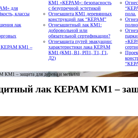
КМ1 «КЕРАМ»: безопасность
Огнес
АМ» для
с безупречной эстетикой
“КЕРА
кость, классы
Огнезащита КМ1 деревянных
пола.
конструкций лак “КЕРАМ”
Огнез
щения лак
Огнезащитный лак КМ1:
полно
добровольной или
Огнез
орговых
обязательной сертификации?
парки
Огнезащита путей эвакуации:
«КЕРА
й КЕРАМ КМ1 –
характеристики лака КЕРАМ
серти
КМ1 (КМ1, В1, РП1, Т1, Г1,
Проек
Д2)
конст
“КЕР
 КМ1 – защита для дерева и металла
щитный лак КЕРАМ КМ1 – защи