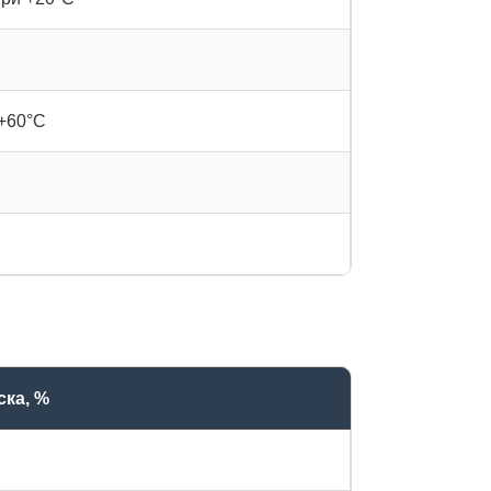
 +60°C
ска, %