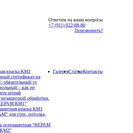
Ответим на ваши вопросы
+7 (911) 922-88-80
Перезвонить?
ая краска КМ1
Галерея
Статьи
Контакты
ный сертификат на
у: обязательный vs
вольный – как не
ить штраф
гнезащитной обработки.
“КЕРАМ КМ1”
ащитная краска КМ1
М” для стен, потолка,
а огнезащитная “КЕРАМ
 КМ2”