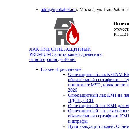
adm@npobaltek.ru
г. Москва, ул. 1-ая Рыбинс
Огнез
отечес
РП1,В1,
ЛАК КМ1 ОГНЕЗАЩИТНЫЙ
PREMIUM
Защита вашей древесины
от возгорания до 30 лет
Главная
Применение
Огнезащитный лак КЕРАМ КМ
обязательный сертификат — е
принимает МЧС, и как не попа
2026
Огнезащитный лак КМ1 на п
ЛДСП, ОСП.
Огнезащитный лак КМ1 для м
Огнезащитный лак для сцены т
обязательный сертификат КМ1
и штрафы
Пути эвакуации людей. Огне